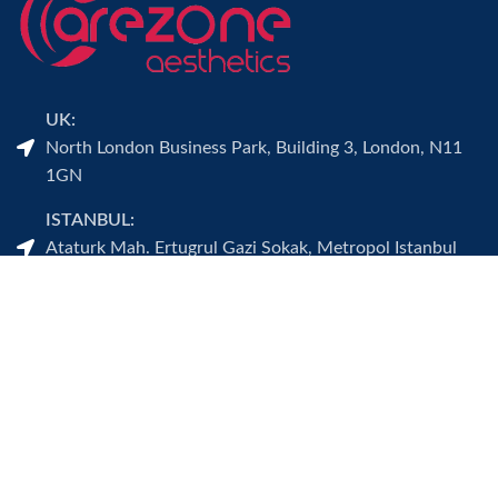
UK:
North London Business Park, Building 3, London, N11
1GN
ISTANBUL:
Ataturk Mah. Ertugrul Gazi Sokak, Metropol Istanbul
Sitesi A Blok 2E Floor:11 Flat:181 Ataşehir-Istanbul
Sık Kullanılanlar
Hakkımızda
Tedavilerimiz
ONLINE RANDEVU